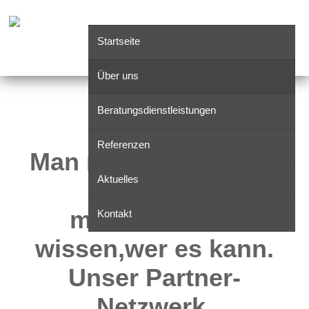
Startseite
Über uns
Beratungsdienstleistungen
Referenzen
Man muss nicht alles
Aktuelles
können –
man muss nur
Kontakt
wissen,wer es kann.
Unser Partner-
Netzwerk.